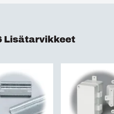
Sähkönumero Ruotsi
Tiiviysluokkav(IP) (
ETIM :
EC000261
Iskunkestävyysluokk
Tiiviysluokkav(IP) :
I
 Lisätarvikkeet
Sähköeristys :
Suojae
Halogenivapaa (DIN/
UV-kestoisuus :
UL 7
Paloluokka :
UL 94 V
Hehkulankatesti (IE