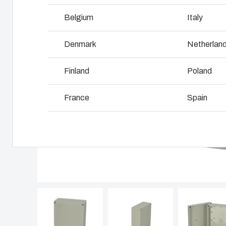
Miksi käytämme
polykarbonaattia?
Belgium
Italy
Logistiik
Denmark
Netherlan
Finland
Poland
France
Spain