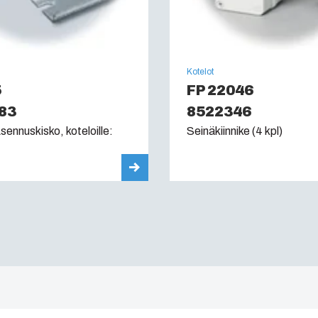
Kotelot
5
FP 22046
83
8522346
ennuskisko, koteloille:
Seinäkiinnike (4 kpl)