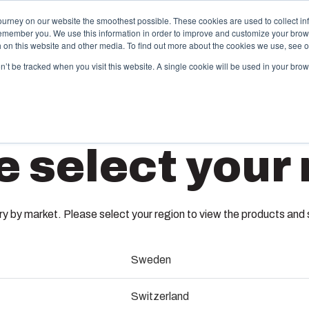
ourney on our website the smoothest possible. These cookies are used to collect in
remember you. We use this information in order to improve and customize your brow
Tarjoama
Kumppanit
Materiaalit
Meistä
th on this website and other media. To find out more about the cookies we use, see 
on’t be tracked when you visit this website. A single cookie will be used in your b
alupalvelut
Keskusvalmistus ja
e select your 
kokoonpano
korkeatasoisia
veluita ja -ratkaisuja
Toimitamme kokonaisvaltaisia
PC 200/
ksilöllisiin tarpeisiin
sähköjärjestelmiä aina teknises
kattavat koko prosessin.
suunnittelusta ja komponenttiha
 by market. Please select your region to view the products and so
kokoonpanoon, testaukseen ja
toimituslogistiikkaan.
6011326
nti & ratkaisujen
Sweden
Vastuullisuus Fibox Test
Alaosa TPE-tiivisteellä, ruuvit a
Switzerland
Systemsillä
minen & tuotanto