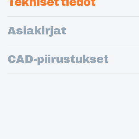
Tekniset tiedot
Asiakirjat
CAD-piirustukset