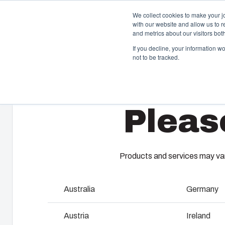
We collect cookies to make your j
with our website and allow us to 
and metrics about our visitors bo
If you decline, your information w
not to be tracked.
Home
/
fi
/
MNX 200H
/
PC 200/75 HG
Kotelo- ja kaappiratkaisut
Ruiskuv
Pleas
Laajasta kotelo- ja kaappivalikoimastamme
Tarjoamme 
löytyy ratkaisu kaikkiin käyttöympäristöihin.
muovivalupal
asiakkaiden y
Palvelumme 
Products and services may vary
Tuotehaku
Konseptoi
Koteloiden ja kaappien
Australia
Germany
luominen
kustomointi
Austria
Ireland
Teollista