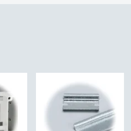
 :
2508662
EN 60529):
IP66IP67
a (IK) (EN 62262):
IK08
P66 | IP67 | IK08
ristetty
VDE 0472, osa 815) :
Kyllä
46C
0
C 60695):
960C