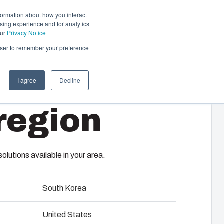
formation about how you interact
sing experience and for analytics
Ota yhteyttä
FI
our
Privacy Notice
rowser to remember your preference
I agree
Decline
Auton lataus ja lämmitys
region
Auton lataukseen ja lämmitykseen
laadukkaat tuotteet taloyhtiöille, työpaikoille
75 HG
ja kaupallisiin kohteisiin.
tä
nkinnasta
lutions available in your area.
Hidaslataus
South Korea
Piharasiat
ed
sennuslevylle/DIN-kiskolle ja kansi polyamidi kansiruuveilla.
United States