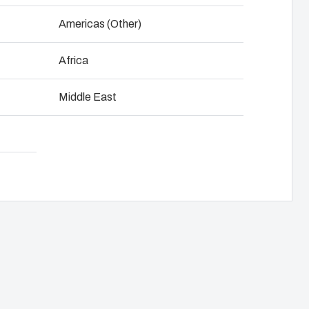
Latausratkaisut taloyhtiöille
NOT SET
(Vaihda)
Americas (Other)
Latausratkaisut työpaikoille
Africa
Sähköautonlataus-blogi
npano
tijan kanssa
Lataa tuotekortti
Middle East
Esitteet & asennus- ja
käyttöohjeet
Referenssit