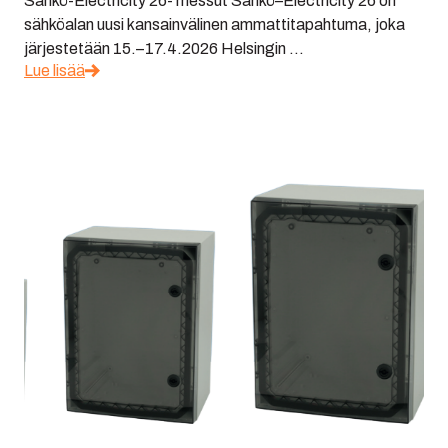
Sähkö-Electricity 26- messut Sähkö–Electricity 26 on
sähköalan uusi kansainvälinen ammattitapahtuma, joka
järjestetään 15.–17.4.2026 Helsingin ...
Lue lisää