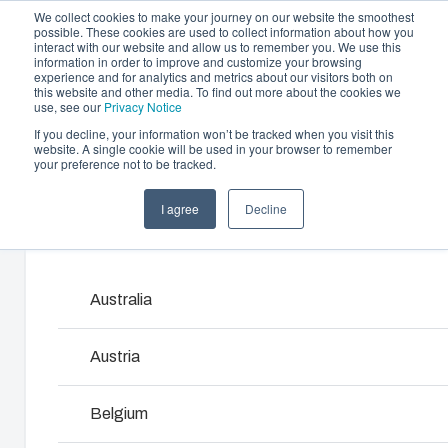
We collect cookies to make your journey on our website the smoothest
possible. These cookies are used to collect information about how you
interact with our website and allow us to remember you. We use this
information in order to improve and customize your browsing
experience and for analytics and metrics about our visitors both on
this website and other media. To find out more about the cookies we
use, see our
Privacy Notice
If you decline, your information won’t be tracked when you visit this
Tarjoama
website. A single cookie will be used in your browser to remember
Home
/
fi
/
EKH
/
EKHA
your preference not to be tracked.
Kumppanit
Materiaalit
Kotelo- ja kaappiratkaisut
Rui
I agree
Decline
EKHA
Meistä
Products and services ma
Laajasta kotelo- ja kaappivalikoimastamme
Tarjo
löytyy ratkaisu kaikkiin käyttöympäristöihin.
muoviv
asiakk
Australia
3530139
Palve
Tuotehaku
Austria
Kotelon alaosa
Kons
Koteloiden ja kaappien
luom
Mitat - 190 x 190 x 100
Belgium
kustomointi