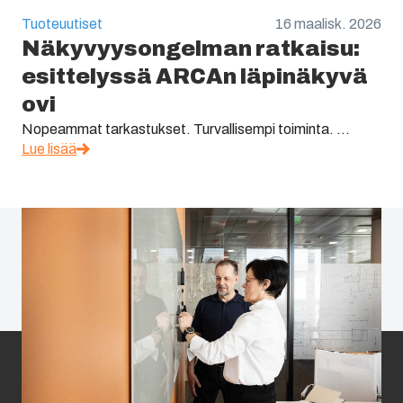
Tuoteuutiset
16 maalisk. 2026
Näkyvyysongelman ratkaisu:
esittelyssä ARCAn läpinäkyvä
ovi
Nopeammat tarkastukset. Turvallisempi toiminta. ...
Lue lisää