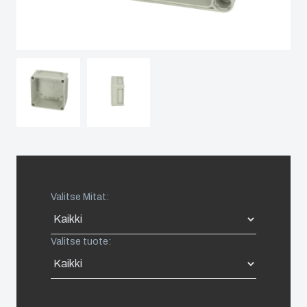
Spain
Sweden
Switzerland
United Kingdom
Eastern Europe (Other)
Valitse Mitat:
Europe (Other)
Valitse tuote:
China
South Korea