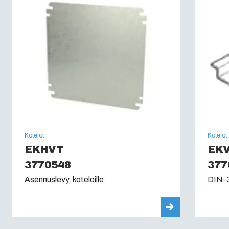
Kotelot
Kotelot
EKHVT
EKV
3770548
377
Asennuslevy, koteloille:
DIN-3