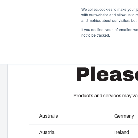
We collect cookies to make your j
with our website and allow us to 
and metrics about our visitors bo
If you decline, your information w
not to be tracked.
Home
/
fi
/
EKH
/
EKHA 130G
Kotelo- ja kaappiratkaisut
Ruiskuv
Pleas
Laajasta kotelo- ja kaappivalikoimastamme
Tarjoamme 
löytyy ratkaisu kaikkiin käyttöympäristöihin.
muovivalupal
asiakkaiden y
Palvelumme 
Products and services may vary
Tuotehaku
Konseptoi
Koteloiden ja kaappien
Australia
Germany
luominen
kustomointi
Austria
Ireland
Teollista