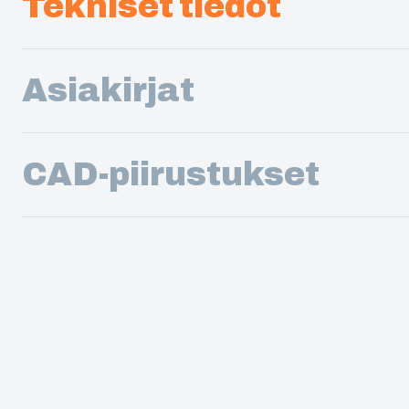
Tekniset tiedot
Asiakirjat
CAD-piirustukset