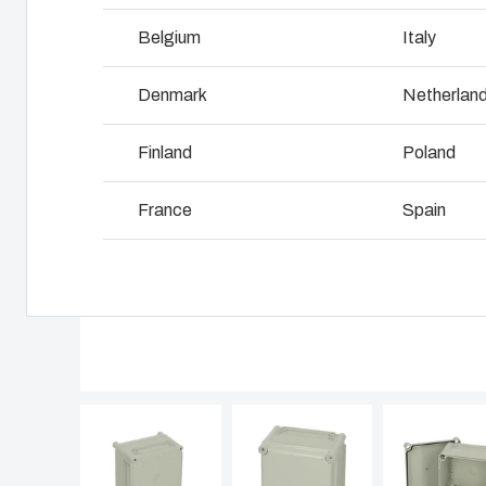
Miksi käytämme
polykarbonaattia?
Belgium
Italy
Logistiik
Denmark
Netherlan
Finland
Poland
France
Spain