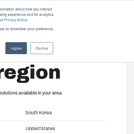
formation about how you interact
sing experience and for analytics
Ota yhteyttä
FI
our
Privacy Notice
rowser to remember your preference
I agree
Decline
Auton lataus ja lämmitys
region
Auton lataukseen ja lämmitykseen
laadukkaat tuotteet taloyhtiöille, työpaikoille
30G
ja kaupallisiin kohteisiin.
tä
nkinnasta
lutions available in your area.
Hidaslataus
South Korea
Piharasiat
ed
asennuslevylle, kansi PUR-tiivisteellä ja polyamidi
United States