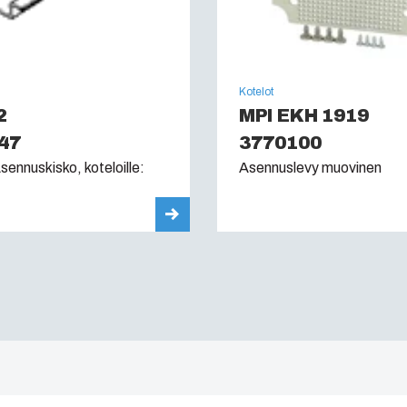
Kotelot
2
MPI EKH 1919
47
3770100
ennuskisko, koteloille:
Asennuslevy muovinen