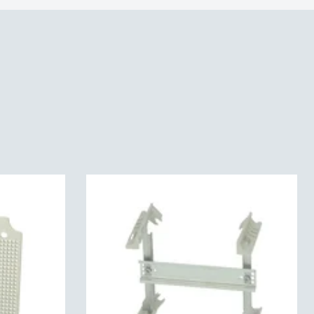
 :
2538001
EN 60529):
IP66IP67
a (IK) (EN 62262):
IK08
P66 | IP67 | IK08
ristetty
VDE 0472, osa 815) :
Kyllä
46C
0
C 60695):
960C