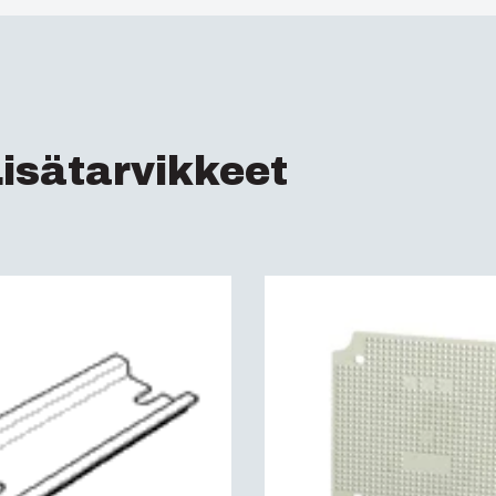
Sähkönumero Ruotsi
Tiiviysluokkav(IP) (
ETIM :
EC000261
Iskunkestävyysluokk
Tiiviysluokkav(IP) :
I
isätarvikkeet
Sähköeristys :
Suojae
Halogenivapaa (DIN/
UV-kestoisuus :
UL 7
Paloluokka :
UL 94 V
Hehkulankatesti (IE