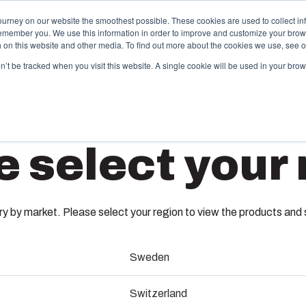
ourney on our website the smoothest possible. These cookies are used to collect in
remember you. We use this information in order to improve and customize your brow
Tarjoama
Kumppanit
Materiaalit
Meistä
th on this website and other media. To find out more about the cookies we use, see 
on’t be tracked when you visit this website. A single cookie will be used in your b
alupalvelut
Keskusvalmistus ja
e select your 
kokoonpano
korkeatasoisia
veluita ja -ratkaisuja
Toimitamme kokonaisvaltaisia
EKHA 1
ksilöllisiin tarpeisiin
sähköjärjestelmiä aina teknises
kattavat koko prosessin.
suunnittelusta ja komponenttiha
 by market. Please select your region to view the products and so
kokoonpanoon, testaukseen ja
toimituslogistiikkaan.
2538001
nti & ratkaisujen
Sweden
Vastuullisuus Fibox Test
Laippa-aukollinen alaosa, ruuvit 
Switzerland
Systemsillä
kansiruuveilla.
minen & tuotanto