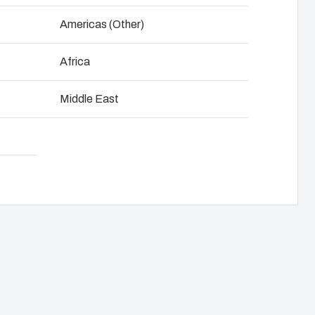
Latausratkaisut taloyhtiöille
NOT SET
(Vaihda)
Americas (Other)
Latausratkaisut työpaikoille
Africa
tijan kanssa
Sähköautonlataus-blogi
Lataa tuotekortti
npano
Middle East
Esitteet & asennus- ja
käyttöohjeet
Referenssit