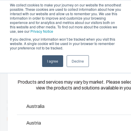
We collect cookies to make your journey on our website the smoothest
possible. These cookies are used to collect information about how you
interact with our website and allow us to remember you. We use this
information in order to improve and customize your browsing
experience and for analytics and metrics about our visitors both on
this website and other media. To find out more about the cookies we
use, see our
Privacy Notice
If you decline, your information won’t be tracked when you visit this
Tarjoama
website. A single cookie will be used in your browser to remember
Home
/
Fi
/
Membrane flange plates
your preference not to be tracked.
Please select y
Kumppanit
Materiaalit
Kotelo- ja
Ruiskuvalupalvelut
Keskusval
I agree
Decline
region
Meistä
kaappiratkaisut
ja kokoon
Kaapelointitarv
Tarjoamme
korkeatasoisia
Laajasta kotelo- ja
Toimitamme
Products and services may vary by market. Please selec
muovivalupalveluita
view the products and solutions available in you
kaappivalikoimastamme
kokonaisvaltaisia
ja -ratkaisuja
FIBOX lisätarvikevalikoimassa on lukuisia holkkitiivisteitä, kalv
löytyy ratkaisu
sähköjärjestelmi
asiakkaiden
kaapelinpäätteitä. Niiden avulla FIBOXin korkean IP-luokan k
kaikkiin
aina teknisestä
Australia
yksilöllisiin tarpeisiin
kaapeloida tinkimättä tiiviysvaatimuksista.
käyttöympäristöihin.
suunnittelusta ja
Palvelumme
komponenttihank
Katso lisävarusteet
kattavat koko
Austria
kokoonpanoon,
Tuotehaku
prosessin.
testaukseen ja