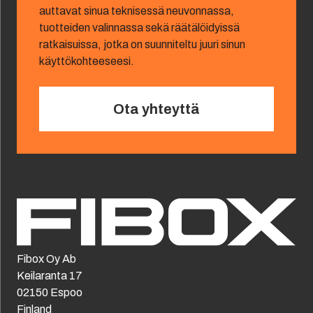
auttavat sinua teknisessä neuvonnassa,
tuotteiden valinnassa sekä räätälöidyissä
ratkaisuissa, jotka on suunniteltu juuri sinun
käyttökohteeseesi.
Ota yhteyttä
Fibox Oy Ab
Keilaranta 17
02150 Espoo
Finland