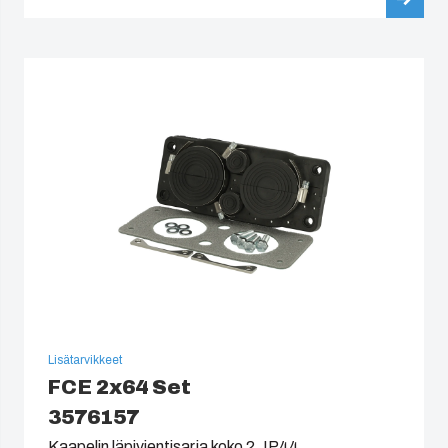
Lisätarvikkeet
FCE 2x64 Set
3576157
Kaapelin läpivientisarja koko 2, IP44