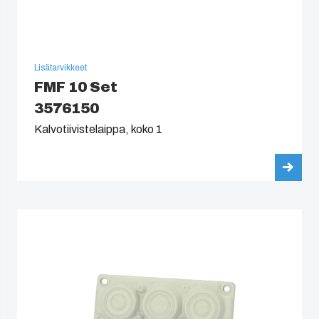
South Korea
Lisätarvikkeet
United States
FMF 10 Set
3576150
Americas (Other)
Kalvotiivistelaippa, koko 1
Africa
Middle East