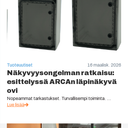
Tuoteuutiset
16 maalisk. 2026
Näkyvyysongelman ratkaisu:
esittelyssä ARCAn läpinäkyvä
ovi
Nopeammat tarkastukset. Turvallisempi toiminta. ...
Lue lisää