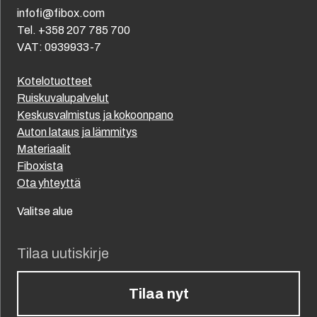
infofi@fibox.com
Tel. +358 207 785 700
VAT: 0939933-7
Kotelotuotteet
Ruiskuvalupalvelut
Keskusvalmistus ja kokoonpano
Auton lataus ja lämmitys
Materiaalit
Fiboxista
Ota yhteyttä
Valitse alue
Tilaa uutiskirje
Tilaa nyt