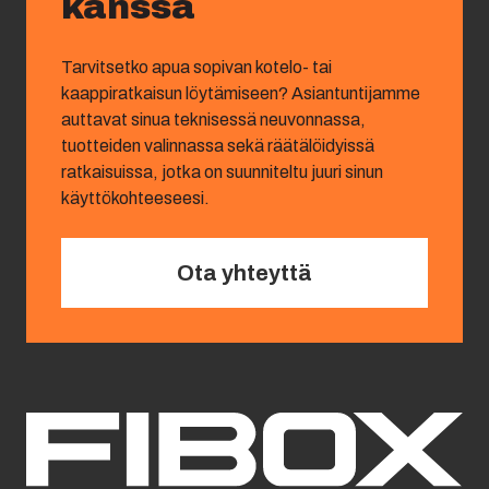
kanssa
Tarvitsetko apua sopivan kotelo- tai
kaappiratkaisun löytämiseen? Asiantuntijamme
auttavat sinua teknisessä neuvonnassa,
tuotteiden valinnassa sekä räätälöidyissä
ratkaisuissa, jotka on suunniteltu juuri sinun
käyttökohteeseesi.
Ota yhteyttä