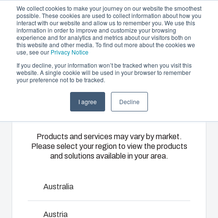
We collect cookies to make your journey on our website the smoothest
possible. These cookies are used to collect information about how you
interact with our website and allow us to remember you. We use this
FI
information in order to improve and customize your browsing
experience and for analytics and metrics about our visitors both on
this website and other media. To find out more about the cookies we
use, see our
Privacy Notice
If you decline, your information won’t be tracked when you visit this
Tarjoama
website. A single cookie will be used in your browser to remember
Home
/
fi
/
CAB P Accessories
/
MP 5040
your preference not to be tracked.
Please select
Kumppanit
Materiaalit
Kotelo- ja
Ruiskuvalupalvelut
Keskusvalmistus
Auton
I agree
Decline
your region
MP 5040
Meistä
kaappiratkaisut
ja kokoonpano
lataus ja
Tarjoamme
lämmitys
korkeatasoisia
Laajasta
Toimitamme
Products and services may vary by market.
muovivalupalveluita
Please select your region to view the products
8205040
kotelo- ja
kokonaisvaltaisia
Auton
and solutions available in your area.
ja -ratkaisuja
kaappivalikoimastamme
sähköjärjestelmiä
lataukseen
asiakkaiden
löytyy
aina
ja
Mitat - 500 x 400 x 2
yksilöllisiin
ratkaisu
teknisestä
lämmitykseen
Australia
tarpeisiin
kaikkiin
suunnittelusta
laadukkaat
Palvelumme
käyttöympäristöihin.
ja
tuotteet
Austria
kattavat
Keskustele asiantuntijan kanssa
komponenttihankinnasta