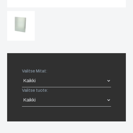
Netherlands
Ohjauspaneelien
blogi
kokoonpano
Poland
Esitteet &
Toimitusketjun
asennus-
Spain
hallinta
ja
käyttöohjeet
Sweden
Referenssit
Switzerland
Valitse Mitat:
United Kingdom
Valitse tuote:
Eastern Europe (Other)
Europe (Other)