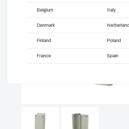
Miksi käytämme
polykarbonaattia?
Belgium
Italy
Logistiik
Denmark
Netherlan
Finland
Poland
France
Spain