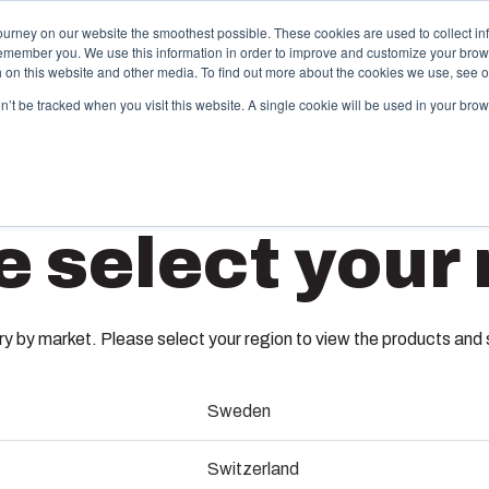
ourney on our website the smoothest possible. These cookies are used to collect in
remember you. We use this information in order to improve and customize your brow
Tarjoama
Kumppanit
Materiaalit
Meistä
th on this website and other media. To find out more about the cookies we use, see 
on’t be tracked when you visit this website. A single cookie will be used in your b
alupalvelut
Keskusvalmistus ja
e select your 
kokoonpano
korkeatasoisia
veluita ja -ratkaisuja
Toimitamme kokonaisvaltaisia
ABS F 85
ksilöllisiin tarpeisiin
sähköjärjestelmiä aina teknises
kattavat koko prosessin.
suunnittelusta ja komponenttiha
 by market. Please select your region to view the products and so
kokoonpanoon, testaukseen ja
toimituslogistiikkaan.
8784312
nti & ratkaisujen
Sweden
Vastuullisuus Fibox Test
Alaosa asennuslevyn/DIN-kiskon k
Switzerland
Systemsillä
kansiruuvit.
minen & tuotanto