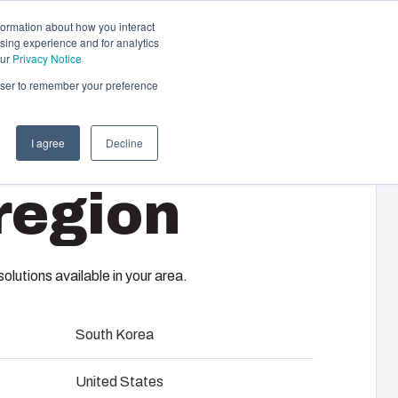
formation about how you interact
sing experience and for analytics
Ota yhteyttä
FI
our
Privacy Notice
rowser to remember your preference
I agree
Decline
Auton lataus ja lämmitys
region
Auton lataukseen ja lämmitykseen
laadukkaat tuotteet taloyhtiöille, työpaikoille
 G
ja kaupallisiin kohteisiin.
tä
nkinnasta
lutions available in your area.
Hidaslataus
South Korea
Piharasiat
ed
iinnitysruuveilla, kansi PUR-tiivisteellä ja polyamidi
United States