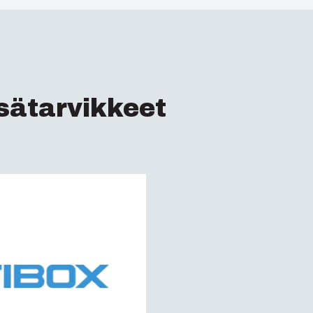
Sähkönumero Ruotsi
Iskunkestävyysluokk
ETIM :
EC000261
Sähköeristys :
Suojae
Tiiviysluokkav(IP) :
I
sätarvikkeet
Halogenivapaa (DIN/
Paloluokka :
UL 94 H
Hehkulankatesti (IE