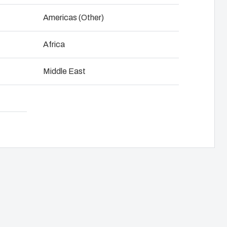
Latausratkaisut taloyhtiöille
NOT SET
(Vaihda)
Americas (Other)
Latausratkaisut työpaikoille
Africa
tijan kanssa
Sähköautonlataus-blogi
Lataa tuotekortti
npano
Middle East
Esitteet & asennus- ja
käyttöohjeet
Referenssit