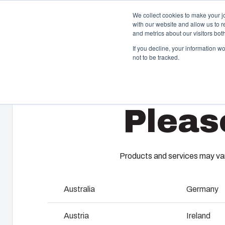
We collect cookies to make your j
with our website and allow us to 
and metrics about our visitors bo
If you decline, your information w
not to be tracked.
Home
/
fi
/
PICCOLO F
/
ABS F 85 G
Kotelo- ja kaappiratkaisut
Ruiskuv
Pleas
Laajasta kotelo- ja kaappivalikoimastamme
Tarjoamme 
löytyy ratkaisu kaikkiin käyttöympäristöihin.
muovivalupal
asiakkaiden y
Palvelumme 
Products and services may vary
Tuotehaku
Konseptoi
Koteloiden ja kaappien
Australia
Germany
luominen
kustomointi
Austria
Ireland
Teollista