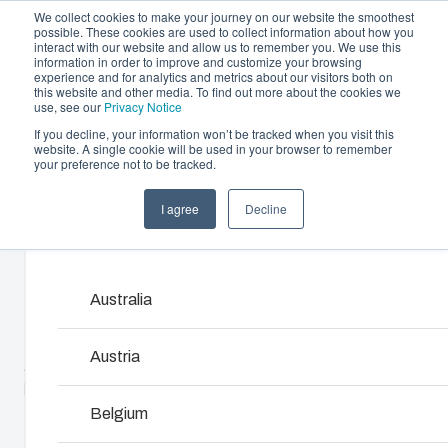
We collect cookies to make your journey on our website the smoothest
possible. These cookies are used to collect information about how you
interact with our website and allow us to remember you. We use this
information in order to improve and customize your browsing
experience and for analytics and metrics about our visitors both on
this website and other media. To find out more about the cookies we
use, see our
Privacy Notice
If you decline, your information won’t be tracked when you visit this
Tarjoama
website. A single cookie will be used in your browser to remember
Home
/
fi
/
PCM 100
/
PCM 100/100 G
your preference not to be tracked.
Kumppanit
Materiaalit
Kotelo- ja kaappiratkaisut
Rui
I agree
Decline
PCM 100/100 G
Meistä
Products and services ma
Laajasta kotelo- ja kaappivalikoimastamme
Tarjo
löytyy ratkaisu kaikkiin käyttöympäristöihin.
muoviv
asiakk
Australia
6016303
Palve
Tuotehaku
Austria
Alaosa TPE-tiivisteellä, ruuvit asennuslevylle/DIN-
Kons
Koteloiden ja kaappien
kiskolle ja kansi polyamidi kansiruuveilla.
luom
Belgium
kustomointi
UL-nimi : UL PCM 100/100 G