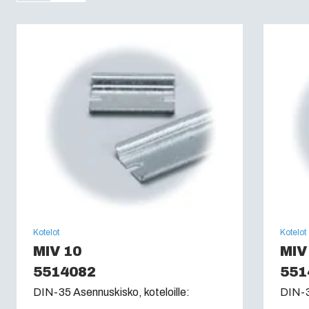
UV-kestoisuus :
UL 746C
Paloluokka :
UL 94 V0
Hehkulankatesti (IEC 60695):
960C
Kotelot
Kotelot
MIV 10
MIV
5514082
551
DIN-35 Asennuskisko, koteloille:
DIN-3