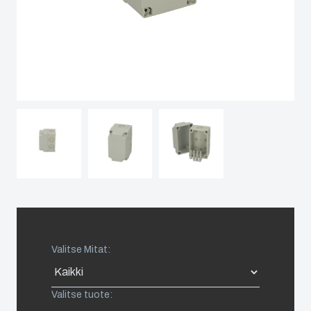
Spain
Sweden
Switzerland
United Kingdom
Eastern Europe (Other)
Europe (Other)
Valitse Mitat:
China
Valitse tuote:
South Korea