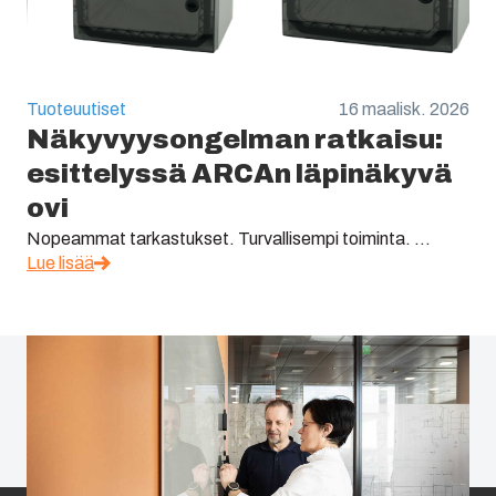
Tuoteuutiset
16 maalisk. 2026
Näkyvyysongelman ratkaisu:
esittelyssä ARCAn läpinäkyvä
ovi
Nopeammat tarkastukset. Turvallisempi toiminta. ...
Lue lisää