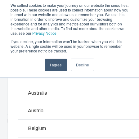
We collect cookies to make your journey on our website the smoothest
possible. These cookies are used to collect information about how you
interact with our website and allow us to remember you. We use this
information in order to improve and customize your browsing
experience and for analytics and metrics about our visitors both on
this website and other media. To find out more about the cookies we
use, see our
Privacy Notice
If you decline, your information won’t be tracked when you visit this
Tarjoama
website. A single cookie will be used in your browser to remember
Home
/
fi
/
MNX 100L
/
PC 100/100 LT
your preference not to be tracked.
Kumppanit
Materiaalit
Kotelo- ja kaappiratkaisut
Rui
I agree
Decline
PC 100/100 LT
Meistä
Products and services ma
Laajasta kotelo- ja kaappivalikoimastamme
Tarjo
löytyy ratkaisu kaikkiin käyttöympäristöihin.
muoviv
asiakk
Australia
6012904
Palve
Tuotehaku
Austria
Alaosa TPE-tiivisteellä, ruuvit asennuslevylle/DIN-
Kons
Koteloiden ja kaappien
kiskolle ja kansi polyamidi kansiruuveilla.
luom
Belgium
kustomointi
UL-nimi : UL PC 100/100LT