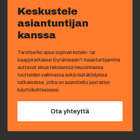
Keskustele
asiantuntijan
kanssa
Tarvitsetko apua sopivan kotelo- tai
kaappiratkaisun löytämiseen? Asiantuntijamme
auttavat sinua teknisessä neuvonnassa,
tuotteiden valinnassa sekä räätälöidyissä
ratkaisuissa, jotka on suunniteltu juuri sinun
käyttökohteeseesi.
Ota yhteyttä