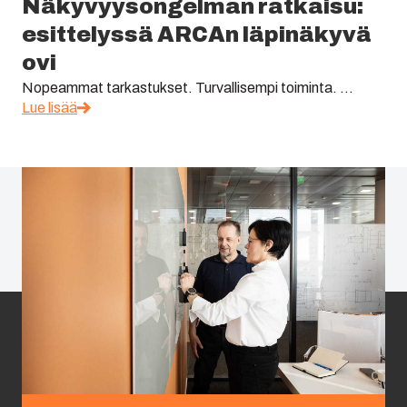
Näkyvyysongelman ratkaisu:
esittelyssä ARCAn läpinäkyvä
ovi
Nopeammat tarkastukset. Turvallisempi toiminta. ...
Lue lisää