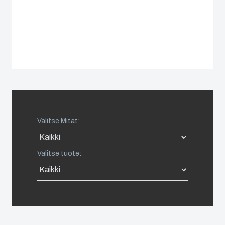
Spain
Sweden
Switzerland
United Kingdom
Valitse Mitat:
Eastern Europe (Other)
Valitse tuote:
Europe (Other)
China
South Korea