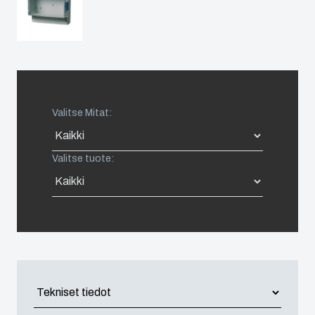
Spain
Sweden
Switzerland
Valitse Mitat:
United Kingdom
Valitse tuote:
Eastern Europe (Other)
Europe (Other)
China
South Korea