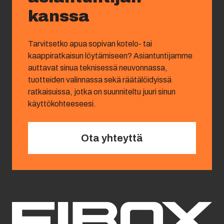
kanssa
Tarvitsetko apua sopivan kotelo- tai
kaappiratkaisun löytämiseen? Asiantuntijamme
auttavat sinua teknisessä neuvonnassa,
tuotteiden valinnassa sekä räätälöidyissä
ratkaisuissa, jotka on suunniteltu juuri sinun
käyttökohteeseesi.
Ota yhteyttä