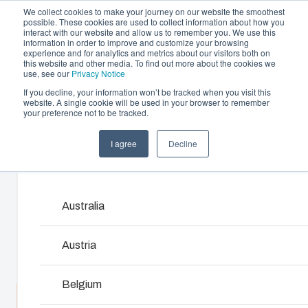
We collect cookies to make your journey on our website the smoothest
possible. These cookies are used to collect information about how you
interact with our website and allow us to remember you. We use this
information in order to improve and customize your browsing
experience and for analytics and metrics about our visitors both on
this website and other media. To find out more about the cookies we
use, see our
Privacy Notice
If you decline, your information won’t be tracked when you visit this
Tarjoama
website. A single cookie will be used in your browser to remember
Home
/
fi
/
CARDMASTER 25/22
/
PC 25/22-3TT
your preference not to be tracked.
Please s
Kumppanit
Materiaalit
Kotelo- ja
Ruiskuvalupalv
I agree
Decline
PC 25/22-3TT
Meistä
Products and services may vary by market. Please s
kaappiratkaisut
Tarjoamme korkeatasoi
muovivalupalveluita ja -
Laajasta kotelo- ja
asiakkaiden yksilöllisiin 
Australia
7526134
kaappivalikoimastamme löytyy
Palvelumme kattavat k
ratkaisu kaikkiin
prosessin.
käyttöympäristöihin.
Austria
Mitat - 280 x 219 x 156
Konseptointi & rat
Tuotehaku
Belgium
luominen
Keskustele asiantuntijan kanssa