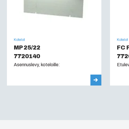
Kotelot
Kotelot
MP 25/22
FC 
7720140
772
Asennuslevy, koteloille:
Etulev