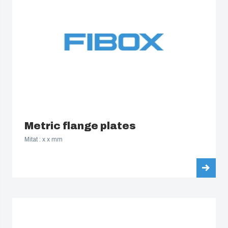
South Korea
United States
Americas (Other)
Africa
Metric flange plates
Middle East
Mitat : x x mm