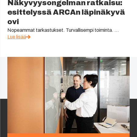
Näkyvyysongelman ratkaisu:
esittelyssä ARCAn läpinäkyvä
ovi
Nopeammat tarkastukset. Turvallisempi toiminta. ...
Lue lisää