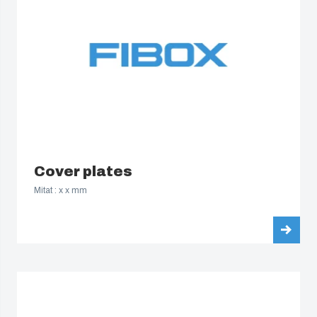
Poland
Spain
Sweden
Switzerland
Cover plates
United Kingdom
Mitat : x x mm
Eastern Europe (Other)
Europe (Other)
China