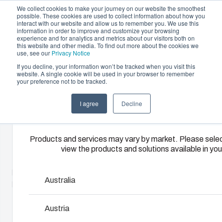
We collect cookies to make your journey on our website the smoothest
possible. These cookies are used to collect information about how you
interact with our website and allow us to remember you. We use this
information in order to improve and customize your browsing
experience and for analytics and metrics about our visitors both on
this website and other media. To find out more about the cookies we
use, see our
Privacy Notice
If you decline, your information won’t be tracked when you visit this
Tarjoama
website. A single cookie will be used in your browser to remember
Home
/
Fi
/
Cable management
your preference not to be tracked.
Please select y
Kumppanit
Materiaalit
Kotelo- ja
Ruiskuvalupalvelut
Keskusval
I agree
Decline
region
Meistä
kaappiratkaisut
ja kokoon
Kaapelointitarv
Tarjoamme
korkeatasoisia
Laajasta kotelo- ja
Toimitamme
Products and services may vary by market. Please selec
muovivalupalveluita
view the products and solutions available in you
kaappivalikoimastamme
kokonaisvaltaisia
ja -ratkaisuja
FIBOX lisätarvikevalikoimassa on lukuisia holkkitiivisteitä, kalv
löytyy ratkaisu
sähköjärjestelmi
asiakkaiden
kaapelinpäätteitä. Niiden avulla FIBOXin korkean IP-luokan k
kaikkiin
aina teknisestä
Australia
yksilöllisiin tarpeisiin
kaapeloida tinkimättä tiiviysvaatimuksista.
käyttöympäristöihin.
suunnittelusta ja
Palvelumme
komponenttihank
kattavat koko
Austria
kokoonpanoon,
Tuotehaku
prosessin.
testaukseen ja