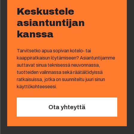
Keskustele
asiantuntijan
kanssa
Tarvitsetko apua sopivan kotelo- tai
kaappiratkaisun löytämiseen? Asiantuntijamme
auttavat sinua teknisessä neuvonnassa,
tuotteiden valinnassa sekä räätälöidyissä
ratkaisuissa, jotka on suunniteltu juuri sinun
käyttökohteeseesi.
Ota yhteyttä