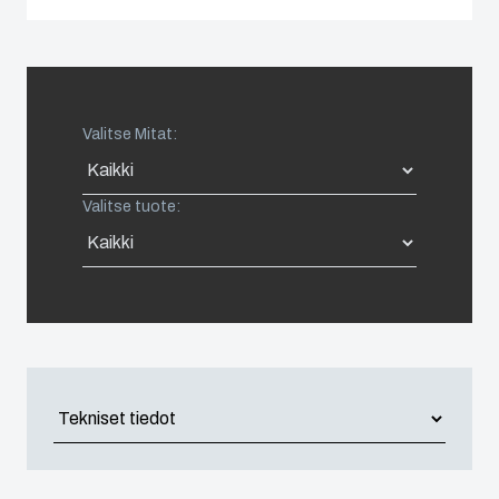
Spain
Sweden
Valitse Mitat:
Switzerland
Valitse tuote:
United Kingdom
Eastern Europe (Other)
Europe (Other)
China
South Korea