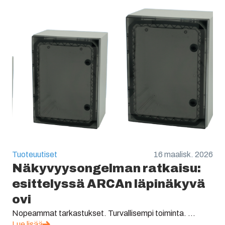
Tuoteuutiset
16 maalisk. 2026
Näkyvyysongelman ratkaisu:
esittelyssä ARCAn läpinäkyvä
ovi
Nopeammat tarkastukset. Turvallisempi toiminta. ...
Lue lisää