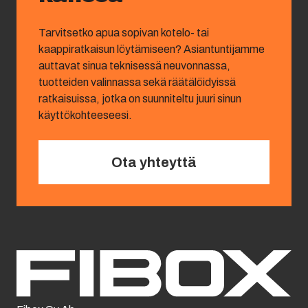
Tarvitsetko apua sopivan kotelo- tai
kaappiratkaisun löytämiseen? Asiantuntijamme
auttavat sinua teknisessä neuvonnassa,
tuotteiden valinnassa sekä räätälöidyissä
ratkaisuissa, jotka on suunniteltu juuri sinun
käyttökohteeseesi.
Ota yhteyttä