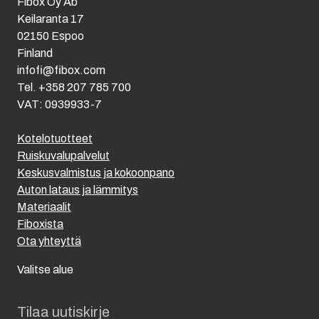
Fibox Oy Ab
Keilaranta 17
02150 Espoo
Finland
infofi@fibox.com
Tel. +358 207 785 700
VAT: 0939933-7
Kotelotuotteet
Ruiskuvalupalvelut
Keskusvalmistus ja kokoonpano
Auton lataus ja lämmitys
Materiaalit
Fiboxista
Ota yhteyttä
Valitse alue
Tilaa uutiskirje