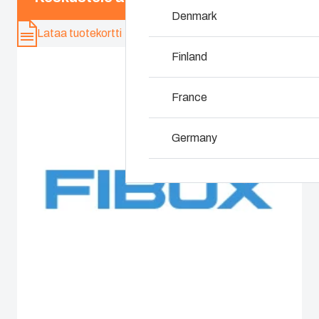
Denmark
Miksi käytämme
Lataa tuotekortti
polykarbonaattia?
Finland
France
Germany
Ireland
Italy
Netherlands
Poland