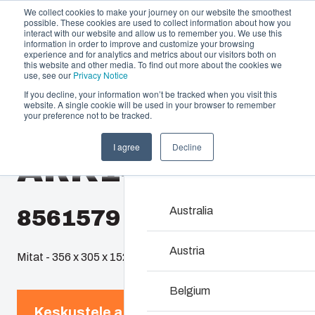
We collect cookies to make your journey on our website the smoothest
possible. These cookies are used to collect information about how you
interact with our website and allow us to remember you. We use this
information in order to improve and customize your browsing
experience and for analytics and metrics about our visitors both on
this website and other media. To find out more about the cookies we
use, see our
Privacy Notice
If you decline, your information won’t be tracked when you visit this
Tarjoama
website. A single cookie will be used in your browser to remember
Home
/
fi
/
AR 14126
/
ARK14126FSCM
your preference not to be tracked.
Kumppanit
Materiaalit
Kotelo- ja kaap
I agree
Decline
ARK14126FSC
Meistä
Laajasta kotelo- ja ka
löytyy ratkaisu kaikkiin 
Australia
8561579
Tuotehaku
Austria
Mitat - 356 x 305 x 152
Koteloiden ja kaap
Belgium
kustomointi
Keskustele asiantuntijan kanssa