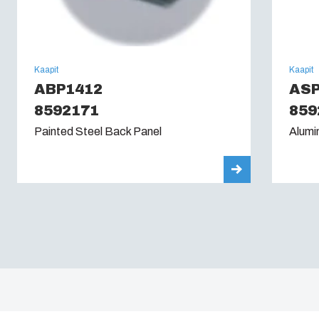
Kaapit
Kaapit
ABP1412
ASP
8592171
859
Painted Steel Back Panel
Alumi