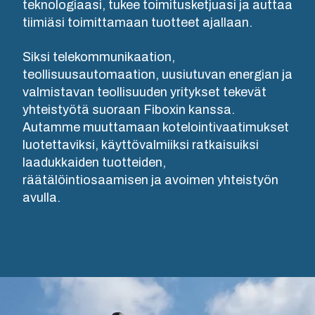
taloyhtiöille,
teknologiaasi, tukee toimitusketjuasi ja auttaa
koko
kokoonpanoon,
työpaikoille
tiimiäsi toimittamaan tuotteet ajallaan.
Tuotehaku
prosessin.
testaukseen
ja kaupallisiin
ja
NOT SET
(Vaihda)
kohteisiin.
Siksi telekommunikaation,
Koteloiden
toimituslogistiikkaan.
Konseptointi
teollisuusautomaation, uusiutuvan energian ja
ja
&
valmistavan teollisuuden yritykset tekevät
Hidaslataus
kaappien
Vastuullisuus
yhteistyötä suoraan Fiboxin kanssa.
ratkaisujen
Autamme muuttamaan kotelointivaatimukset
kustomointi
Fibox
luominen
Piharasiat
luotettaviksi, käyttövalmiiksi ratkaisuiksi
Tested
laadukkaiden tuotteiden,
Miksi
Systemsillä
Teollistaminen
Latausratkaisu
räätälöintiosaamisen ja avoimen yhteistyön
käytämme
&
avulla.
taloyhtiöille
polykarbonaattia?
Tuotekehitys-
tuotanto
ja
Latausratkaisu
tekninen
Logistiikka
työpaikoille
suunnittelu
&
varastointi
Sähköautonlat