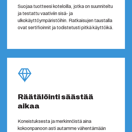
Suojaa tuotteesi koteloilla, jotka on suunniteltu
ja testattu vaativiin sisä- ja
ulkokäyttöympäristöihin. Ratkaisujen taustalla
ovat sertifioinnit ja todistetusti pitkä käyttöikä.
Räätälöinti säästää
aikaa
Koneistuksesta ja merkinnöistä aina
kokoonpanoon asti autamme vähentämään