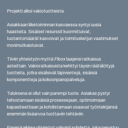
Projekti alkoi vakiotuotteista.
Asiakkaan liiketoiminnan kasvaessa syntyi uusia
haasteita. Sisäiset resurssit kuormittuivat,
tuotantomäärät kasvoivat ja toimitusketjun vaatimukset
monimutkaistuivat.
Tiiviin yhteistyön myötä Fibox laajensi ratkaisua
asteittain. Vakioratkaisuista kehittyi täysin räätälöityjä
tuotteita, jotka sisälsivät läpivientejä, sisäisiä
komponentteja ja kokoonpanopalveluja.
Tuloksena ei ollut vain parempi tuote. Asiakas pystyi
tehostamaan sisäisiä prosessejaan, optimoimaan
kapasiteettiaan ja kohdistamaan osaavat työntekijänsä
enemmän lisäarvoa tuottaviin tehtäviin.
Ennen kaikkea yhteistyö vahvisti suhdetta, joka perustuu