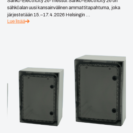
Sähkö-Electricity 26- messut Sähkö–Electricity 26 on
sähköalan uusi kansainvälinen ammattitapahtuma, joka
järjestetään 15.–17.4.2026 Helsingin ...
Lue lisää