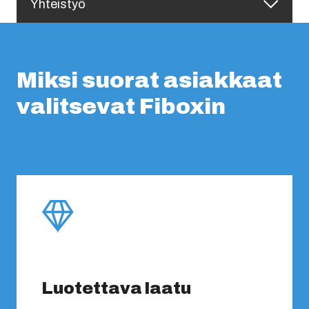
Yhteistyö
Miksi suorat asiakkaat
valitsevat Fiboxin
Luotettava laatu