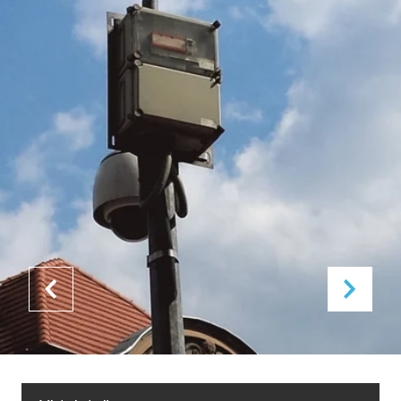
Ohjauspaneelien
blogi
kokoonpano
Esitteet &
Toimitusketjun
asennus-
hallinta
ja
käyttöohjeet
Referenssit