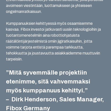
avoimeen viestintään, luottamukseen ja yhteiseen
ongelmanratkaisuun.
Kumppanuuksien kehittyessä myös osaamisemme
kasvaa. Fibox investoi jatkuvasti uusiin teknologioihin ja
tuotantomenetelmiin aina robottiohjatuista
räätälöintijärjestelmistä omiin jigiratkaisuihin, jotta
voimme tarjota entistä parempaa tarkkuutta,
tehokkuutta ja joustavuutta asiakkaidemme muuttuviin
tarpeisiin.
”Mitä syvemmälle projektiin
etenimme, sitä vahvemmaksi
myös kumppanuus kehittyi.”
– Dirk Henderson, Sales Manager,
Fibox Germany