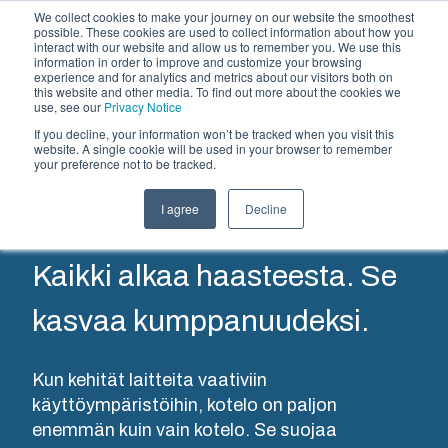
We collect cookies to make your journey on our website the smoothest
possible. These cookies are used to collect information about how you
interact with our website and allow us to remember you. We use this
FI
information in order to improve and customize your browsing
experience and for analytics and metrics about our visitors both on
this website and other media. To find out more about the cookies we
use, see our
Privacy Notice
Suorat
If you decline, your information won’t be tracked when you visit this
Tarjoama
website. A single cookie will be used in your browser to remember
your preference not to be tracked.
Kumppanit
asiakkuudet
Materiaalit
Kotelo- ja
Ruiskuvalupalvelut
Keskusvalmistus
Auton
I agree
Decline
Meistä
kaappiratkaisut
ja kokoonpano
lataus ja
Tarjoamme
lämmitys
Kaikki alkaa haasteesta. Se
korkeatasoisia
Laajasta
Toimitamme
muovivalupalveluita
kotelo- ja
kokonaisvaltaisia
Auton
kasvaa kumppanuudeksi.
ja -ratkaisuja
kaappivalikoimastamme
sähköjärjestelmiä
lataukseen
asiakkaiden
löytyy
aina
ja
yksilöllisiin
ratkaisu
teknisestä
Kun kehität laitteita vaativiin
lämmitykseen
tarpeisiin
kaikkiin
suunnittelusta
käyttöympäristöihin, kotelo on paljon
laadukkaat
Palvelumme
käyttöympäristöihin.
ja
enemmän kuin vain kotelo. Se suojaa
tuotteet
kattavat
komponenttihankinnasta