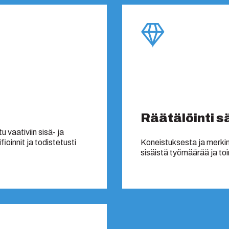
Räätälöinti 
u vaativiin sisä- ja
ioinnit ja todistetusti
Koneistuksesta ja merk
sisäistä työmäärää ja to