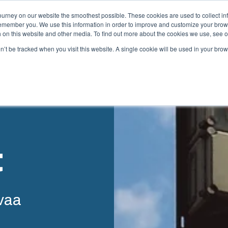
ourney on our website the smoothest possible. These cookies are used to collect in
remember you. We use this information in order to improve and customize your brow
Tarjoama
Kumppanit
Materiaalit
Meistä
th on this website and other media. To find out more about the cookies we use, see 
on’t be tracked when you visit this website. A single cookie will be used in your b
alupalvelut
Keskusvalmistus ja
kokoonpano
korkeatasoisia
veluita ja -ratkaisuja
Toimitamme kokonaisvaltaisia
ksilöllisiin tarpeisiin
sähköjärjestelmiä aina teknises
t
kattavat koko prosessin.
suunnittelusta ja komponenttiha
kokoonpanoon, testaukseen ja
toimituslogistiikkaan.
nti & ratkaisujen
svaa
Vastuullisuus Fibox Test
Systemsillä
minen & tuotanto