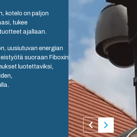
Tuotekehitys- ja tekninen
n, kotelo on paljon
ka & varastointi
suunnittelu
asi, tukee
tuotteet ajallaan.
Ohjauspaneelien kokoo
on, uusiutuvan energian
Toimitusketjun hallinta
hteistyötä suoraan Fiboxin
kset luotettaviksi,
iden,
lla.