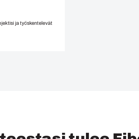
jektisi ja työskentelevät
teestasi tulee Fib