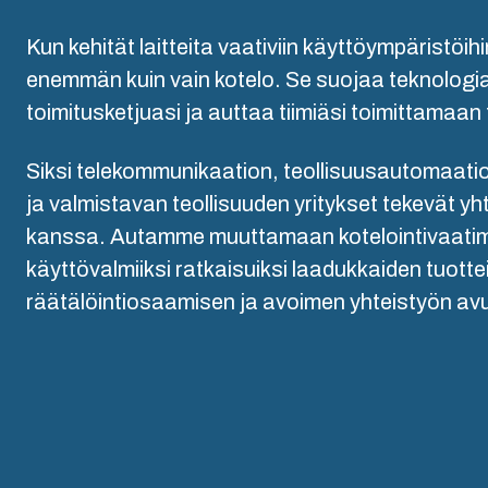
Miksi käytämme
polykarbonaattia?
Kun kehität laitteita vaativiin käyttöympäristöihi
Logistiik
enemmän kuin vain kotelo. Se suojaa teknologia
toimitusketjuasi ja auttaa tiimiäsi toimittamaan 
Siksi telekommunikaation, teollisuusautomaati
ja valmistavan teollisuuden yritykset tekevät y
kanssa. Autamme muuttamaan kotelointivaatimu
käyttövalmiiksi ratkaisuiksi laadukkaiden tuotte
räätälöintiosaamisen ja avoimen yhteistyön avu