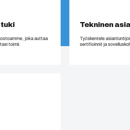
tuki
Tekninen asi
rkostoamme, joka auttaa
Työskentele asiantuntijo
asi toimii.
sertifioinnit ja sovellusk