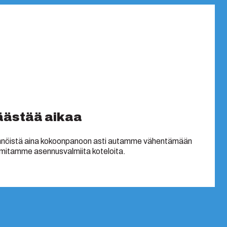
säästää aikaa
innöistä aina kokoonpanoon asti autamme vähentämään
imitamme asennusvalmiita koteloita.