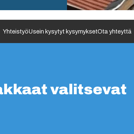
Yhteistyö
Usein kysytyt kysymykset
Ota yhteyttä
akkaat valitsevat