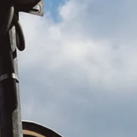
Latausratkaisut taloyhtiöille
NOT SET
(Vaihda)
Latausratkaisut työpaikoille
Sähköautonlataus-blogi
npano
Esitteet & asennus- ja
käyttöohjeet
Referenssit