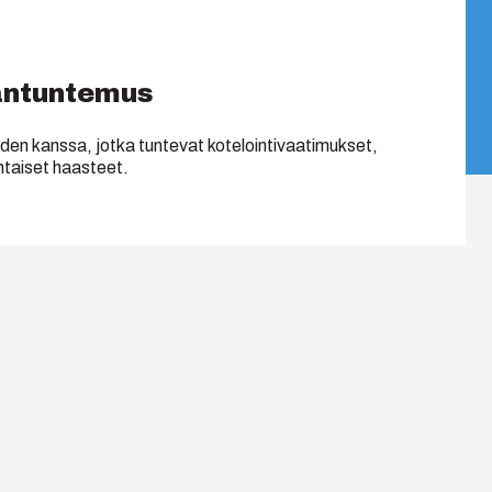
antuntemus
iden kanssa, jotka tuntevat kotelointivaatimukset,
ohtaiset haasteet.