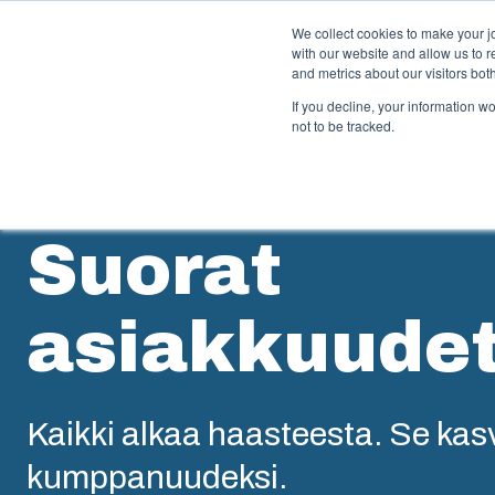
We collect cookies to make your j
with our website and allow us to 
and metrics about our visitors bo
If you decline, your information w
not to be tracked.
Kotelo- ja kaappiratkaisut
Ruiskuv
Suorat
Laajasta kotelo- ja kaappivalikoimastamme
Tarjoamme 
löytyy ratkaisu kaikkiin käyttöympäristöihin.
muovivalupal
asiakkaiden y
asiakkuude
Palvelumme 
Tuotehaku
Konseptoi
Koteloiden ja kaappien
luominen
Kaikki alkaa haasteesta. Se ka
kustomointi
kumppanuudeksi.
Teollista