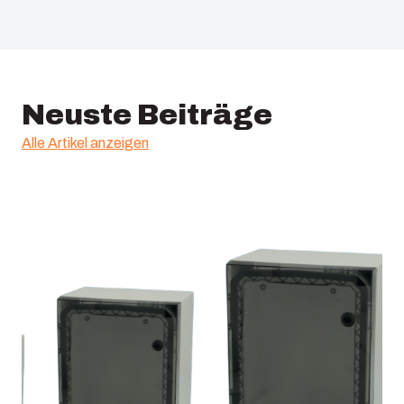
EAN: :
6418074082589
ETIM: :
EC000213
Neuste Beiträge
Alle Artikel anzeigen