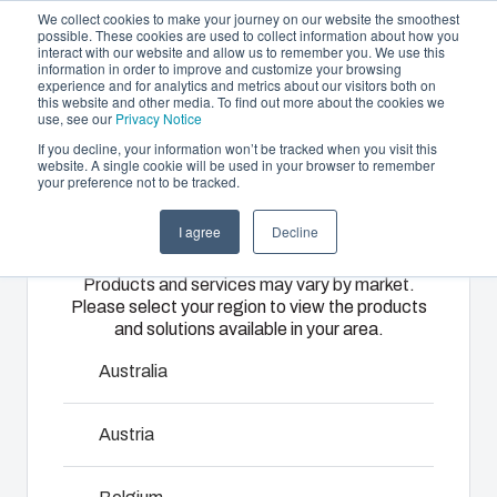
We collect cookies to make your journey on our website the smoothest
possible. These cookies are used to collect information about how you
interact with our website and allow us to remember you. We use this
DE
information in order to improve and customize your browsing
experience and for analytics and metrics about our visitors both on
this website and other media. To find out more about the cookies we
use, see our
Privacy Notice
If you decline, your information won’t be tracked when you visit this
Gehäuse und Lösungen
website. A single cookie will be used in your browser to remember
Home
/
de
/
ARCA IEC Accessories
/
MPS ARCA 5040
your preference not to be tracked.
Please select
Partner
Downloads & News
Gehäuse &
Spritzguss &
Elektro- &
I agree
Decline
your region
MPS ARCA
Unternehmen
Schaltschränke
Kunststofflösungen
Automatisierungssy
Products and services may vary by market.
5040
Please select your region to view the products
Unser
Fibox bietet
Wir liefern
and solutions available in your area.
Sortiment an
als
komplette
Gehäusen
erstklassiger
elektrische
Australia
und
Lösungspartner
Systeme –
8120735
Schaltschränken
maßgeschneiderte
von
Austria
bietet die
Kunststoff-
Engineering
Abmessungen - 450 x 350 x 2
passende
und
und
Lösung für
Spritzgusslösungen.
Komponentenbeschaffung