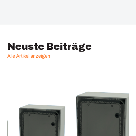
EAN: :
6418074082404
ETIM: :
EC002620
Neuste Beiträge
Alle Artikel anzeigen