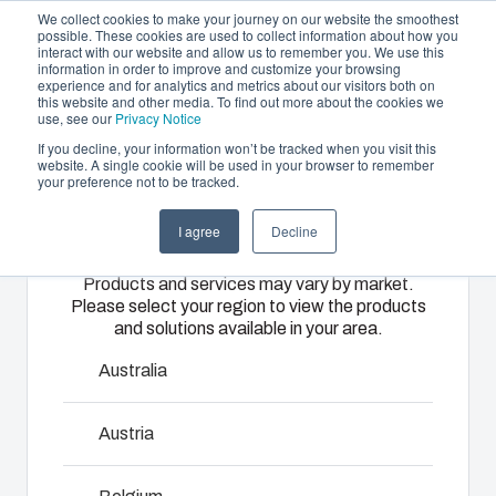
We collect cookies to make your journey on our website the smoothest
possible. These cookies are used to collect information about how you
interact with our website and allow us to remember you. We use this
DE
information in order to improve and customize your browsing
experience and for analytics and metrics about our visitors both on
this website and other media. To find out more about the cookies we
use, see our
Privacy Notice
If you decline, your information won’t be tracked when you visit this
Gehäuse und Lösungen
website. A single cookie will be used in your browser to remember
Home
/
de
/
ARCA IEC Accessories
/
IDS ARCA 5040
your preference not to be tracked.
Please select
Partner
Downloads & News
Gehäuse &
Spritzguss &
Elektro- &
I agree
Decline
your region
IDS ARCA 5040
Unternehmen
Schaltschränke
Kunststofflösungen
Automatisierungssy
Products and services may vary by market.
Please select your region to view the products
Unser
Fibox bietet
Wir liefern
and solutions available in your area.
8120715
Sortiment an
als
komplette
Gehäusen
erstklassiger
elektrische
Australia
und
Lösungspartner
Systeme –
Abmessungen - 485 x 385 x 35
Schaltschränken
maßgeschneiderte
von
Austria
bietet die
Kunststoff-
Engineering
passende
und
und
Mit einem Experten sprechen
Lösung für
Spritzgusslösungen.
Komponentenbeschaffung