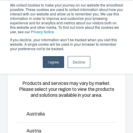
We collect cookies to make your journey on our website the smoothest
possible. These cookies are used to collect information about how you
interact with our website and allow us to remember you. We use this
DA
information in order to improve and customize your browsing
experience and for analytics and metrics about our visitors both on
this website and other media. To find out more about the cookies we
use, see our
Privacy Notice
If you decline, your information won’t be tracked when you visit this
Produktudbud og services
website. A single cookie will be used in your browser to remember
Home
/
da
/
Ventilation devices
/
MB 10858 II
your preference not to be tracked.
Please select
Partnere
Ressourcer
Kapslinger
Specialfremstillet
I agree
Decline
your region
MB 10858 II
Om os
&
termoplast
kabinetter
Fibox
Products and services may vary by market.
Please select your region to view the products
3540858
tilbyder
Vores udvalg
and solutions available in your area.
tilpassede
af kapslinger
løsninger til
og
Et gitter/filterholder
kundespecifik
kabinetter
Australia
plastikteknik
rummer den
Dimensioner - 30 x 30 x 2
på højeste
rigtige
Austria
niveau.