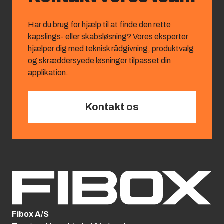
Har du brug for hjælp til at finde den rette
kapslings‑ eller skabsløsning? Vores eksperter
hjælper dig med teknisk rådgivning, produktvalg
og skræddersyede løsninger tilpasset din
applikation.
Kontakt os
Fibox A/S