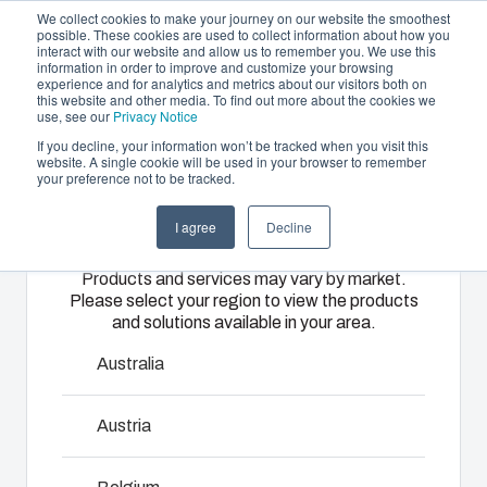
We collect cookies to make your journey on our website the smoothest
possible. These cookies are used to collect information about how you
interact with our website and allow us to remember you. We use this
DE
information in order to improve and customize your browsing
experience and for analytics and metrics about our visitors both on
this website and other media. To find out more about the cookies we
use, see our
Privacy Notice
If you decline, your information won’t be tracked when you visit this
Gehäuse und Lösungen
website. A single cookie will be used in your browser to remember
Home
/
de
/
EK - Accessories
/
HS 10532-GB
your preference not to be tracked.
Please select
Partner
Downloads & News
Gehäuse &
Spritzguss &
Elektro- &
I agree
Decline
your region
HS 10532-GB
Unternehmen
Schaltschränke
Kunststofflösungen
Automatisierungssy
Products and services may vary by market.
Please select your region to view the products
Unser
Fibox bietet
Wir liefern
and solutions available in your area.
2550055
Sortiment an
als
komplette
Gehäusen
erstklassiger
elektrische
Australia
und
Lösungspartner
Systeme –
Zwei Flügelkopfschrauben mit Zubehör
Schaltschränken
maßgeschneiderte
von
Austria
bietet die
Kunststoff-
Engineering
Abmessungen - 100 x 100 x 10
passende
und
und
Lösung für
Spritzgusslösungen.
Komponentenbeschaffung